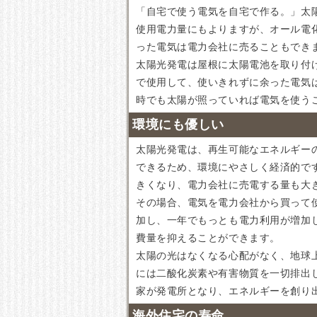
「自宅で使う電気を自宅で作る。」太
使用電力量にもよりますが、オール電
った電気は電力会社に売ることもでき
太陽光発電は屋根に太陽電池を取り付
で使用して、使いきれずに余った電気
時でも太陽が照っていれば電気を使う
環境にも優しい
太陽光発電は、再生可能なエネルギー
できるため、環境にやさしく経済的で
きくなり、電力会社に売電する量も大
その場合、電気を電力会社から買って
加し、一年でもっとも電力利用が増加
費量を抑えることができます。
太陽の光はなくなる心配がなく、地球
には二酸化炭素や有害物質を一切排出
家が発電所となり、エネルギーを創り
海外住宅の寿命