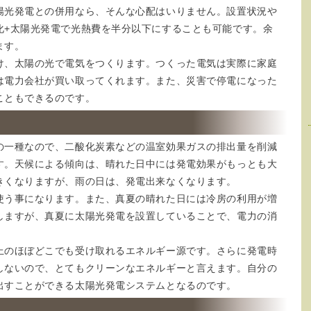
陽光発電との併用なら、そんな心配はいりません。設置状況や
化+太陽光発電で光熱費を半分以下にすることも可能です。余
ます。
け、太陽の光で電気をつくります。つくった電気は実際に家庭
は電力会社が買い取ってくれます。また、災害で停電になった
こともできるのです。
の一種なので、二酸化炭素などの温室効果ガスの排出量を削減
す。天候による傾向は、晴れた日中には発電効果がもっとも大
きくなりますが、雨の日は、発電出来なくなります。
使う事になります。また、真夏の晴れた日には冷房の利用が増
しますが、真夏に太陽光発電を設置していることで、電力の消
上のほぼどこでも受け取れるエネルギー源です。さらに発電時
しないので、とてもクリーンなエネルギーと言えます。自分の
出すことができる太陽光発電システムとなるのです。